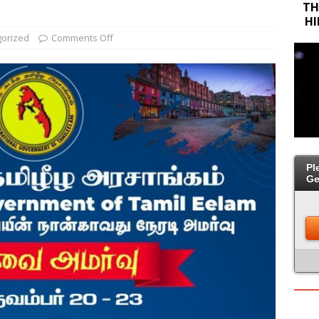
TH
TGTE Hosts Global Panel in Liverpool to Demand Justice for Mass
HI
orized
Comments Off
TGTE’s 4th Parliament – 4th Direct Parliamentary Session/நான்காவது
டி அமர்வு
Pl
Ge