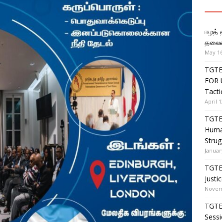
ஈழத் 
தலைம
May 16
TGTE
FOR U
Tact
April 1
TGTE 
Human
Strug
Januar
TGTE 
Justi
Novem
TGTE’
Sess