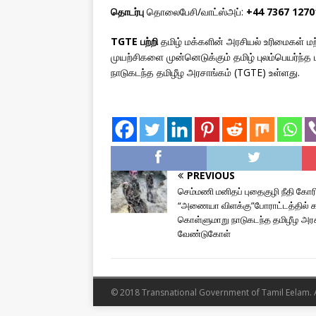
தொடர்பு
தொலைபேசி/வாட்ஸ்அப்:
+44 7367 1270
TGTE பற்றி
தமிழ் மக்களின் அரசியல் உரிமைகள் மற்
முயற்சிகளை முன்னெடுக்கும் தமிழ் புலம்பெயர்ந்
நாடுகடந்த தமிழீழ அரசாங்கம் (TGTE) உள்ளது.
PREVIOUS
செம்மணி மனிதப் புதைகுழி நீதி கோர
“அணையா விளக்கு”போராட்டத்தில் க
கொள்ளுமாறு நாடுகடந்த தமிழீழ அரச
வேண்டுகோள்
© 2018 Transnational Government of Tamil Eelam. Al