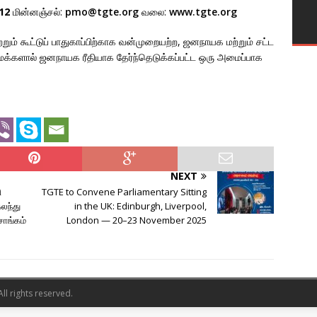
12
மின்னஞ்சல்:
pmo@tgte.org
வலை:
www.tgte.org
றும் கூட்டுப் பாதுகாப்பிற்காக வன்முறையற்ற, ஜனநாயக மற்றும் சட்ட
த மக்களால் ஜனநாயக ரீதியாக தேர்ந்தெடுக்கப்பட்ட ஒரு அமைப்பாக
NEXT
ி
TGTE to Convene Parliamentary Sitting
லந்து
in the UK: Edinburgh, Liverpool,
ாங்கம்
London — 20–23 November 2025
l rights reserved.