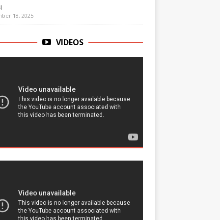
ு
ber 18, 2025
VIDEOS