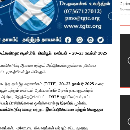
அமர்வ
Novem
்டுகிறது: எடின்பர்க், லிவர்பூல், லண்டன் – 20–23 நவம்பர் 2025
 வாக்கெடுப்பு ஆணை மற்றும் அட்டூழியங்களுக்கான நீதியை
ட முயற்சிகள் இடம்பெறும்.
கடந்த தமிழீழ அரசாங்கம் (TGTE),
20–23 நவம்பர் 2025
வரை
ர்பூல் மற்றும் லண்டன் ஆகியவற்றில் அதன் நாடாளுமன்றக்
 அமர்வு, தேர்ந்தெடுக்கப்பட்ட TGTE உறுப்பினர்கள், சட்ட
லம்பெயர் பிரதிநிதிகளை ஒன்றிணைத்து இரண்டு முக்கிய
ாக்கெடுப்பு பாதை
மற்றும்
இனப்படுகொலை மற்றும் வெகுஜன
ிளக்கங்கள், மூலோபாய விவாதங்கள் மற்றும் சட்ட ஆதரவு