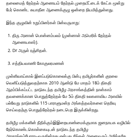
Struggle
தலைமைத் தேர்தல் ஆணையம் தேர்தல் முறையீட்டைக் கேட்க மூன்று
பேர் கொண்ட சுயாதீன ஆணைக்குழு ஒன்றை நியமித்துள்ளது.
[ November 22, 2025 ]
TGTE Hosts Global
இந்த குழுவின் உறுப்பினர்கள் பின்வருமாறு:
Panel in Liverpool to Demand Justice for
Mass Graves
திரு அனான் பொன்னம்பலம் (முன்னாள் அமெரிக் தேர்தல்
ஆணையாளர்).
[ November 18, 2025 ]
TGTE’s 4th
Dr அருள் ரஞ்சிதன்.
Parliament – 4th Direct Parliamentary
சத்தியவாணி கோகுலரமணன்
Session/நான்காவது அரசவையின் நான்காவது
நேரடி அமர்வு
முள்ளிவாய்கால் இனப்படுகொலைக்கு பின்பு தமிழர்களின் குரலை
வெளிப்படுத்துவதற்காக 2010 ஆண்டு மே மாதம் 18ம் திகதி
ஆரம்பிக்கப்பட்ட நாடுகடந்த தமிழீழ அரசாங்கத்தின் நான்காம்
தவணைக்கான பொதுத்தேர்தல் மே 5ம் திகதி உலகளாவிய அளவில்
பல்வேறு நாடுகளில் 115 பாராளுமன்ற அங்கத்தவர்களை தெரிவு
செய்வதற்கு பொதுத்தேர்தல் நடைபெற இருக்கின்றது.
தமிழீழ மக்களின் நீதிக்கும்இஇறையாண்மைக்குமாக ஜனநாயக வழியில்
நேர்கொண்டகொள்கையுடன் நாடுகடந்த தமிழீழ
அரசாங்கம்போராடிவருகின்றது என்பது நீங்கள் அனைவரும் அறிந்ததே.