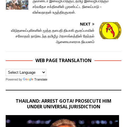
ருவாண்டா இனவழிப்பிற்கும், தமிழ் இனவழிப்பிற்கும்
சர்வதேச சக்திகளின் முரண்பட்ட நிலைப்பாடு –
விஸ்வநாதன் உருத்திரகுமரன்.
NEXT
விடுதலைப்புலிகளின் மூத்த தளபதி தியாகி குமரப்பாவின்
சகோதரர் நாடுகடந்த தமிழீழ அரசாங்கத்தின் தேர்தல்
ஆணையாளராக நியமனம்
WEB PAGE TRANSLATION
Powered by
Translate
THAILAND: ARREST GOTA! PROSECUTE HIM
UNDER UNIVERSAL JURISDICTION