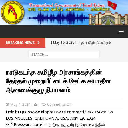
[ May 16, 2026 ]
ஈழத் தமிழர் நீதி மற்றும்
BREAKING NEWS
உரிமைகளுக்காக தமிழ்நாடு தலைமையிடம் TGTE
கோரிக்கை
நாடுகடந்த தமிழீழ அரசாங்கத்தின்
[ April 12, 2026 ]
TGTE’S RESPONSE TO SRI
தேர்தல் முறையீட்டைக் கேட்க சுயாதீன
LANKA’S REFUSAL FOR U.S. AIRCRAFT; Sri
ஆணைக்குழு நியமனம்
Lanka’s “Neutrality” Is A Tactical Canny Move
[ January 26, 2026 ]
TGTE Mourns the
May 1, 2024
Comments Off
Passing of T. Kumar: A Titan of Human
Link:
https://www.einpresswire.com/article/707426932/
LOS ANGELES, CALIFORNIA, USA, April 29, 2024
Rights and Strategic Pillar of the Tamil
/EINPresswire.com/ — நாடுகடந்த தமிழீழ அரசாங்கத்தின்