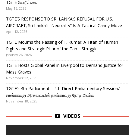
TGTE கோரிக்கை
May 16, 2026
TGTE’S RESPONSE TO SRI LANKA’S REFUSAL FOR U.S.
AIRCRAFT; Sri Lanka’s “Neutrality” Is A Tactical Canny Move
April 12, 2026
TGTE Mourns the Passing of T. Kumar: A Titan of Human
Rights and Strategic Pillar of the Tamil Struggle
January 26, 2026
TGTE Hosts Global Panel in Liverpool to Demand Justice for
Mass Graves
November 22, 2025
TGTE’s 4th Parliament – 4th Direct Parliamentary Session/
நான்காவது அரசவையின் நான்காவது நேரடி அமர்வு
November 18, 2025
VIDEOS